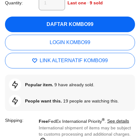
Quantity:
Last one
9 sold
DAFTAR KOMBO99
LOGIN KOMBO99
LINK ALTERNATIF KOMBO99
Popular item.
9 have already sold.
People want this.
19 people are watching this.
®
Shipping:
Free
FedEx International Priority
.
See details
for s
International shipment of items may be subject
to customs processing and additional charges.