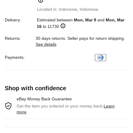
Located in: Indonesia, Indonesia
Delivery:
Estimated between
Mon, Mar 9
and
Mon, Mar
16
to
11730
Returns:
30 days returns
.
Seller pays for return shipping
.
See details
- for more information about returns
Payments:
Shop with confidence
eBay Money Back Guarantee
Get the item you ordered or your money back.
Learn
more
eBay Money Back Guarantee - opens new window or ta