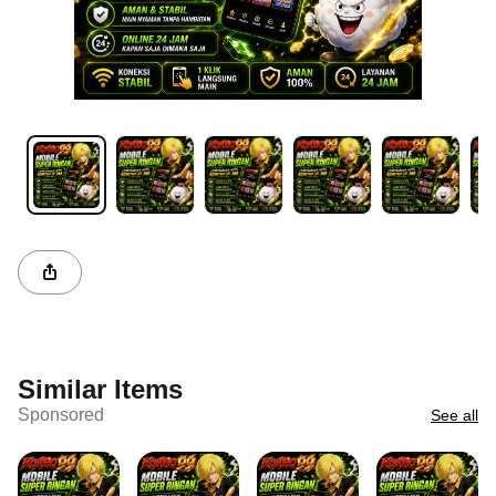
Similar Items
S
p
o
n
s
o
r
e
d
See all