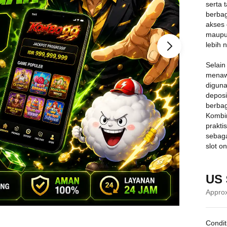
serta 
berbag
akses
maupu
lebih 
Picture 1 of 19
Selain
menawa
diguna
deposi
berbag
Kombin
prakti
sebaga
slot on
US 
Approx
Condit