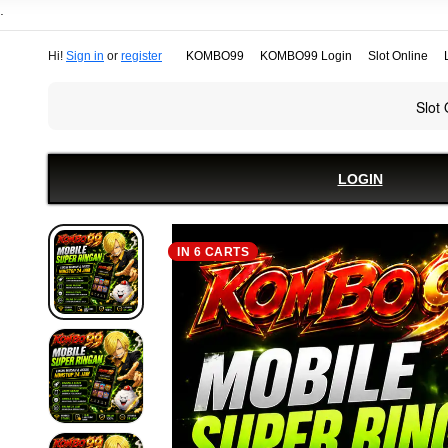
.
Skip to main content
Hi!
Sign in
or
register
KOMBO99
KOMBO99 Login
Slot Online
Slot 
LOGIN
IN 6 CARTS